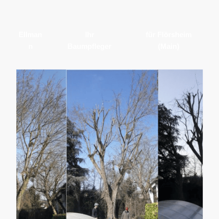
Ellman
Ihr
für Flörsheim
n
Baumpfleger
(Main)