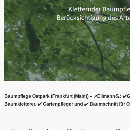
Baumpflege Ostpark (Frankfurt (Main)) – ↗️Ellmann💪: ✔️
Baumkletterer, ✔️ Gartenpfleger und ✔️ Baumschnitt für O