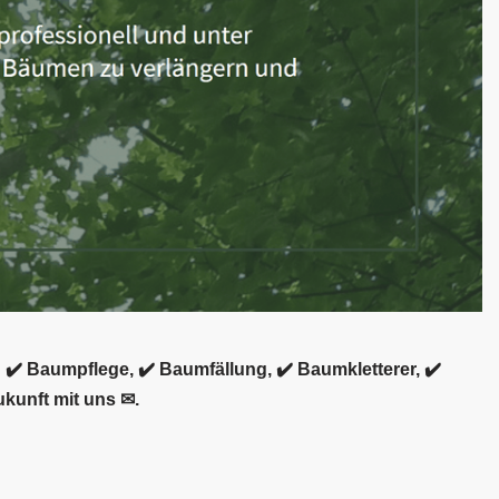
✔️ Baumpflege, ✔️ Baumfällung, ✔️ Baumkletterer, ✔️
ukunft mit uns ✉.