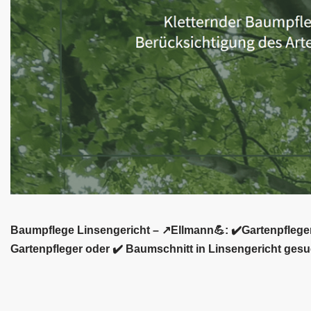
Baumpflege Linsengericht – ↗️Ellmann💪: ✔️Gartenpfleger
Gartenpfleger oder ✔️ Baumschnitt in Linsengericht gesuc