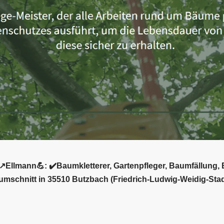
️Ellmann💪: ✔️Baumkletterer, Gartenpfleger, Baumfällung, 
umschnitt in 35510 Butzbach (Friedrich-Ludwig-Weidig-Stadt